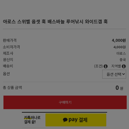
아로스 스위벨 옵셋 훅 배스바늘 루어낚시 와이드갭 훅
판매가격
4,000원
소비자가격
4,000원
제조사
아로스
원산지
중국
배송비
(조건)
지역별
옵션
0
총 상품 금액
원
구매하기