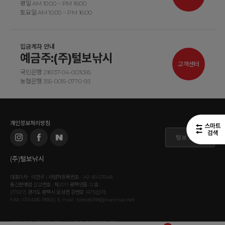
평일 AM 10:00 ~ PM 16:00
토요일 AM 10:00 ~ PM 16:00
입금계좌 안내
예금주:(주)털보낚시
고객센터
국민은행 218137-04-003095
농협은행 355-0015-0770-93
개인정보처리방침
털보 도매몰
(주)털보낚시
대표이사 : 이찬구 | 사업자등록번호 : 142-81-07548
통신판매업 신고번호 : 제2011-평택안출-12호
[17927] 경기도 평택시 오성면 강변로 1473(신리)
FAX : 031-696-9959 | E-mail : tolbo5099@hanmail.net
COPYRIGHT⒞ TOLBO. ALL RIGHT RESERVED.