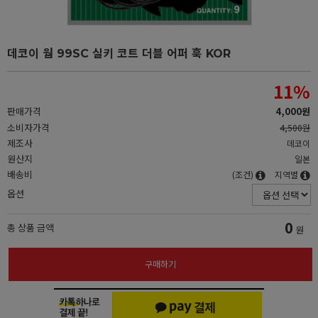
데코이 웜 99SC 실키 코트 더블 어퍼 훅 KOR
11
%
판매가격
4,000원
소비자가격
4,500원
제조사
데코이
원산지
일본
배송비
(조건)
지역별
옵션
0
총 상품 금액
원
구매하기