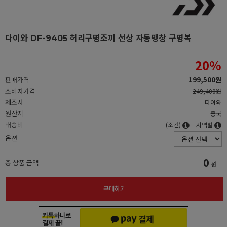
다이와 DF-9405 허리구명조끼 선상 자동팽창 구명복
20
%
판매가격
199,500원
소비자가격
249,400원
제조사
다이와
원산지
중국
배송비
(조건)
지역별
옵션
0
총 상품 금액
원
구매하기