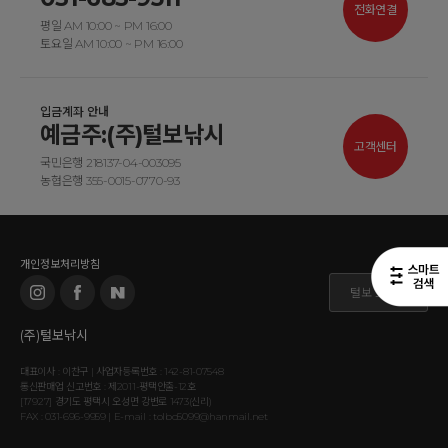
전화연결
평일 AM 10:00 ~ PM 16:00
토요일 AM 10:00 ~ PM 16:00
입금계좌 안내
예금주:(주)털보낚시
고객센터
국민은행 218137-04-003095
농협은행 355-0015-0770-93
개인정보처리방침
털보 도매몰
(주)털보낚시
대표이사 : 이찬구 | 사업자등록번호 : 142-81-07548
통신판매업 신고번호 : 제2011-평택안출-12호
[17927] 경기도 평택시 오성면 강변로 1473(신리)
FAX : 031-696-9959 | E-mail : tolbo5099@hanmail.net