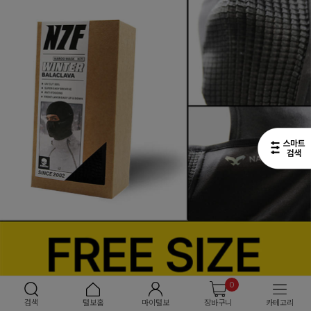
0
검색
털보홈
마이털보
장바구니
카테고리