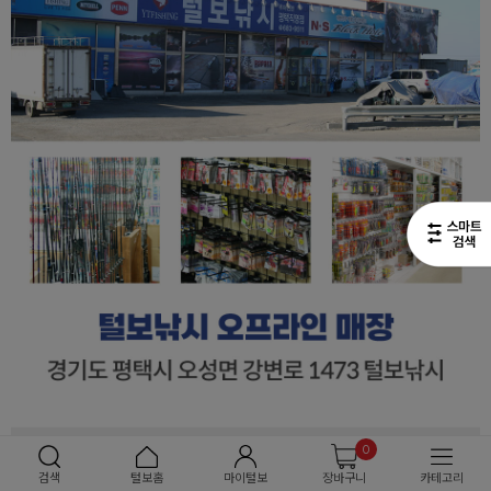
0
검색
털보홈
마이털보
장바구니
카테고리