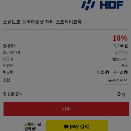
스넬노트 광어다운샷 채비 스트레이트훅
18
%
판매가격
3,300원
소비자가격
4,000원
제조사
해동조구사
원산지
중국
배송비
(조건)
지역별
옵션
0
총 상품 금액
원
구매하기