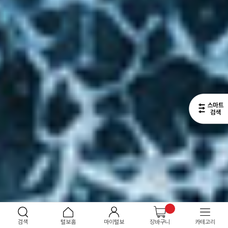
검색
털보홈
마이털보
장바구니
카테고리
2
/
7