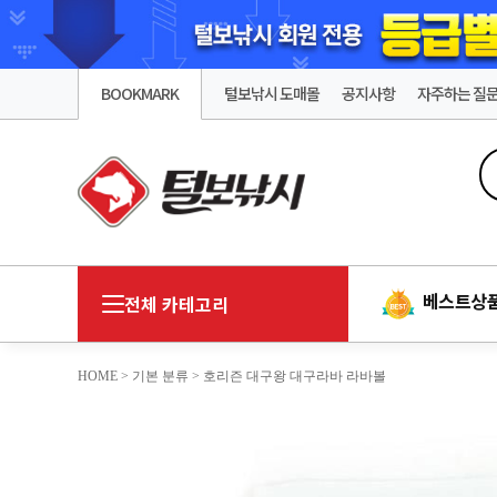
BOOKMARK
털보낚시 도매몰
공지사항
자주하는 질
베스트상
전체 카테고리
HOME
>
기본 분류
> 호리즌 대구왕 대구라바 라바볼