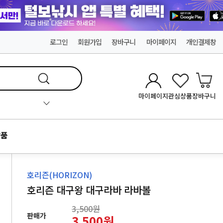
로그인
회원가입
장바구니
마이페이지
개인결제창
마이페이지
관심상품
장바구니
품
호리즌(HORIZON)
호리즌 대구왕 대구라바 라바볼
3,500원
판매가
3,500원