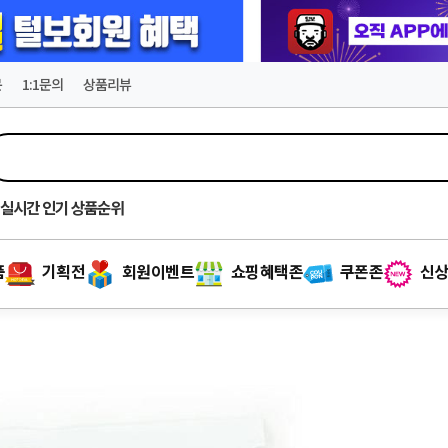
문
1:1문의
상품리뷰
실시간
인기 상품순위
품
기획전
회원이벤트
쇼핑혜택존
쿠폰존
신상