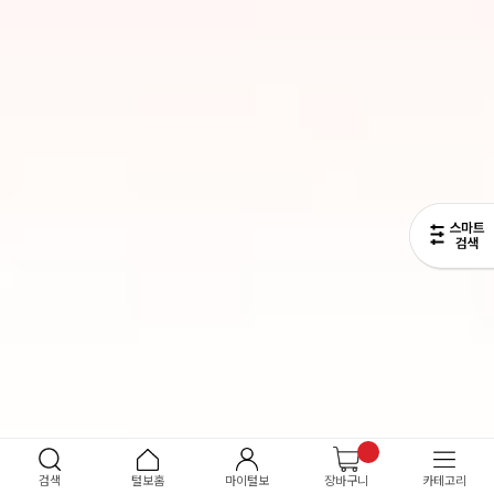
검색
털보홈
마이털보
장바구니
카테고리
6
/
7