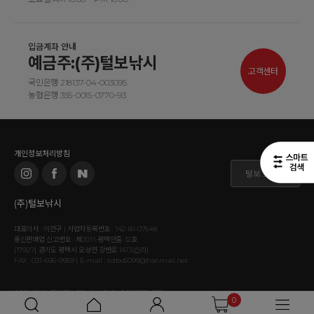
입금계좌 안내
예금주:(주)털보낚시
고객센터
국민은행 218137-04-003095
농협은행 355-0015-0770-93
개인정보처리방침
털보 도매몰
(주)털보낚시
대표이사 : 이찬구 | 사업자등록번호 : 142-81-07548
통신판매업 신고번호 : 제2011-평택안출-12호
[17927] 경기도 평택시 오성면 강변로 1473(신리)
FAX : 031-696-9959 | E-mail : tolbo5099@hanmail.net
COPYRIGHT⒞ TOLBO. ALL RIGHT RESERVED.
0