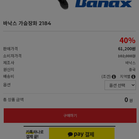
바낙스 가슴장화 2184
40
%
판매가격
61,200원
소비자가격
102,000원
제조사
바낙스
원산지
중국
배송비
(조건)
지역별
옵션
0
총 상품 금액
원
구매하기