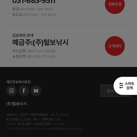
031-683-9511
전화연결
평일 AM 10:00 ~ PM 16:00
토요일 AM 10:00 ~ PM 16:00
입금계좌 안내
예금주:(주)털보낚시
고객센터
국민은행 218137-04-003095
농협은행 355-0015-0770-93
개인정보처리방침
털보 도매몰
(주)털보낚시
대표이사 : 이찬구 | 사업자등록번호 : 142-81-07548
통신판매업 신고번호 : 제2011-평택안출-12호
[17927] 경기도 평택시 오성면 강변로 1473(신리)
FAX : 031-696-9959 | E-mail : tolbo5099@hanmail.net