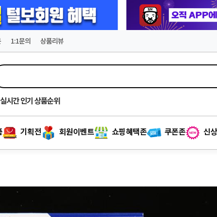
문
1:1문의
상품리뷰
실시간
인기 상품순위
품
기획전
회원이벤트
쇼핑혜택존
쿠폰존
신상