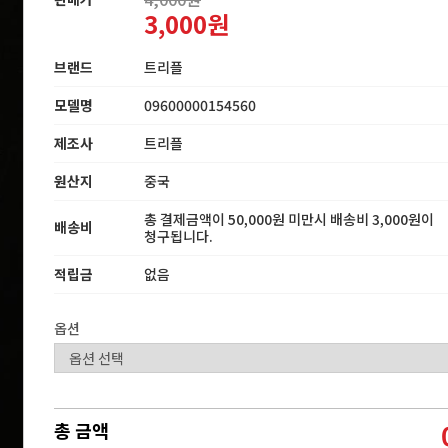
3,000원
브랜드
트리플
모델명
09600000154560
제조사
트리플
원산지
중국
총 결제금액이 50,000원 미만시 배송비 3,000원이
배송비
청구됩니다.
적립금
없음
옵션
총 금액