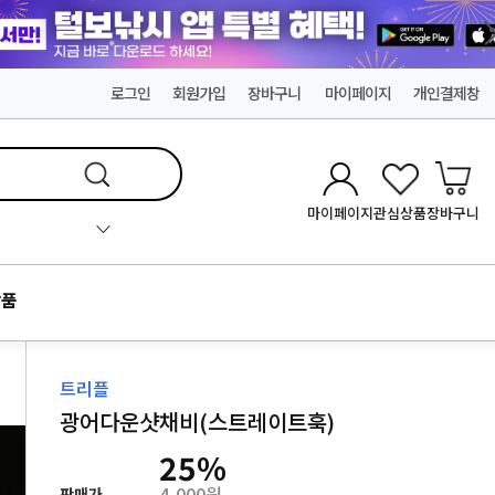
로그인
회원가입
장바구니
마이페이지
개인결제창
마이페이지
관심상품
장바구니
품
트리플
광어다운샷채비(스트레이트훅)
25
%
4,000원
판매가