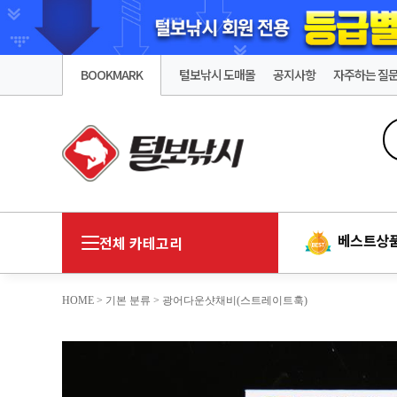
BOOKMARK
털보낚시 도매몰
공지사항
자주하는 질
베스트상
전체 카테고리
HOME
>
기본 분류
> 광어다운샷채비(스트레이트훅)